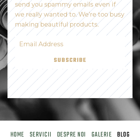
send you spammy emails even if
we really wanted to. We’re too busy
making beautiful products.
SUBSCRIBE
HOME
SERVICII
DESPRE NOI
GALERIE
BLOG