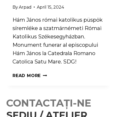
By
Arpad
April 15, 2024
Hám János római katolikus püspök
síremléke a szatmárnémeti Római
Katolikus Székesegyházban.
Monument funerar al episcopului
Hám János la Catedrala Romano
Catolica Satu Mare. SDG!
MONUMENT
READ MORE
FUNERAR
AL
EPISCOPULUI
CONTACTAȚI-NE
HÁM
JÁNOS
SEDIU / ATELIER