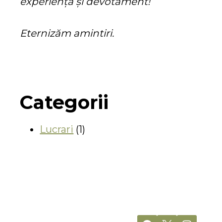
experiență și devotament!
Eternizăm amintiri.
Categorii
Lucrari
(1)