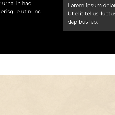
urna. In hac
Lorem ipsum dolor 
lerisque ut nunc
Ut elit tellus, luc
dapibus leo.
S