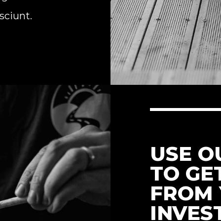
sciunt.
USE O
TO GE
FROM
INVES