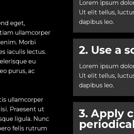
Lorem ipsum dolor 
Ut elit tellus, luc
dapibus leo.
end eget,
Etiam ullamcorper
n enim. Morbi
2. Use a s
es iaculis lectus.
celerisque eu
Lorem ipsum dolor 
 leo purus, ac
Ut elit tellus, luc
dapibus leo.
tis ullamcorper
isi. Praesent ut
3. Apply 
sque ligula. Nunc
periodical
libero felis rutrum