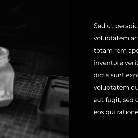
Sed ut perspic
voluptatem a
totam rem aper
inventore veri
dicta sunt ex
voluptatem qui
aut fugit, sed
eos qui ration