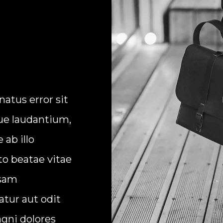
natus error sit
e laudantium,
ab illo
to beatae vitae
psam
atur aut odit
gni dolores