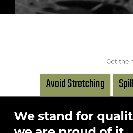
Get the 
Avoid Stretching
Spil
We stand for qualit
we are proud of it.